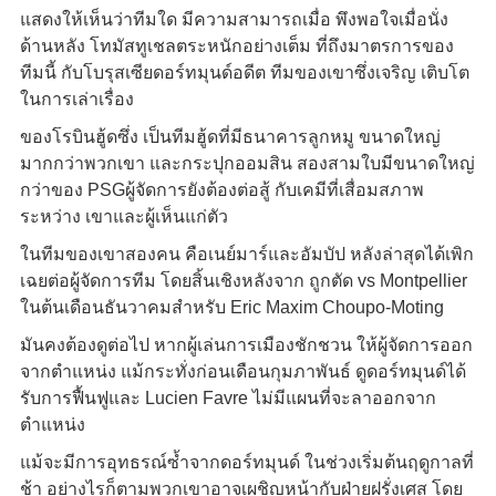
แสดงให้เห็นว่าทีมใด มีความสามารถเมื่อ พึงพอใจเมื่อนั่ง
ด้านหลัง โทมัสทูเชลตระหนักอย่างเต็ม ที่ถึงมาตรการของ
ทีมนี้ กับโบรุสเซียดอร์ทมุนด์อดีต ทีมของเขา
ซึ่งเจริญ เติบโต
ในการเล่าเรื่อง
ของโรบินฮู้ดซึ่ง เป็นทีมฮู้ดที่มีธนาคารลูกหมู ขนาดใหญ่
มากกว่าพวกเขา และกระปุกออมสิน สองสามใบมีขนาดใหญ่
กว่าของ PSG
ผู้จัดการยังต้องต่อสู้ กับเคมีที่เสื่อมสภาพ
ระหว่าง เขาและผู้เห็นแก่ตัว
ในทีมของเขาสองคน คือเนย์มาร์และอัมบัป หลังล่าสุดได้เพิก
เฉยต่อผู้จัดการทีม
โดยสิ้นเชิงหลังจาก ถูกตัด vs Montpellier
ในต้นเดือนธันวาคมสำหรับ Eric Maxim Choupo-Moting
มันคงต้องดูต่อไป หากผู้เล่นการเมืองชักชวน ให้ผู้จัดการออก
จากตำแหน่ง แม้กระทั่งก่อนเดือนกุมภาพันธ์
ดูดอร์ทมุนด์ได้
รับการฟื้นฟูและ Lucien Favre ไม่มีแผนที่จะลาออกจาก
ตำแหน่ง
แม้จะมีการอุทธรณ์ซ้ำจากดอร์ทมุนด์ ในช่วงเริ่มต้นฤดูกาลที่
ช้า อย่างไรก็ตามพวกเขาอาจเผชิญหน้ากับฝ่ายฝรั่งเศส โดย