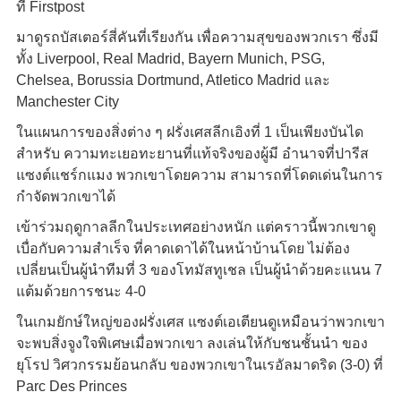
ที่ Firstpost
มาดูรถบัสเตอร์สี่คันที่เรียงกัน เพื่อความสุขของพวกเรา ซึ่งมี
ทั้ง Liverpool, Real Madrid, Bayern Munich, PSG,
Chelsea, Borussia Dortmund, Atletico Madrid และ
Manchester City
ในแผนการของสิ่งต่าง ๆ ฝรั่งเศสลีกเอิงที่ 1 เป็นเพียงบันได
สำหรับ ความทะเยอทะยานที่แท้จริงของผู้มี อำนาจที่ปารีส
แซงต์แชร์กแมง พวกเขาโดยความ สามารถที่โดดเด่นในการ
กำจัดพวกเขาได้
เข้าร่วมฤดูกาลลีกในประเทศอย่างหนัก แต่คราวนี้พวกเขาดู
เบื่อกับความสำเร็จ ที่คาดเดาได้ในหน้าบ้าน
โดย ไม่ต้อง
เปลี่ยนเป็นผู้นำทีมที่ 3 ของโทมัสทูเชล เป็นผู้นำด้วยคะแนน 7
แต้มด้วยการชนะ 4-0
ในเกมยักษ์ใหญ่ของฝรั่งเศส แซงต์เอเตียน
ดูเหมือนว่าพวกเขา
จะพบสิ่งจูงใจพิเศษเมื่อพวกเขา ลงเล่นให้กับชนชั้นนำ ของ
ยุโรป วิศวกรรมย้อนกลับ ของพวกเขาในเรอัลมาดริด (3-0) ที่
Parc Des Princes