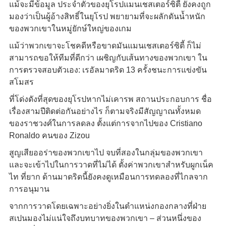
แม้จะมีข้อมูล ประจำตัวของยุโรปแมนเชสเตอร์ซิตี้ ยังคงถูก
มองว่าเป็นผู้อ้างสิทธิ์ในยุโรป พยายามที่จะผลักดันน้ำหนัก
ของพวกเขาในหมู่ยักษ์ใหญ่ของเกม
แม้ว่าพวกเขาจะโชคดีหรือขาดมันแมนเชสเตอร์ซิตี้ ก็ไม่
สามารถขอให้ทีมที่ดีกว่า เผชิญกับเส้นทางของพวกเขา ใน
การตรวจสอบตัวเอง: เรอัลมาดริด 13 ครั้งชนะการแข่งขัน
สโมสร
ที่โด่งดังที่สุดของยุโรปหากไม่เคารพ สถานประกอบการ ชื่อ
เรื่องสามปีติดต่อกันอย่างไร ก็ตามจริงมีสัญญาณทั้งหมด
ของราชวงศ์ในการลดลง ตั้งแต่การจากไปของ Cristiano
Ronaldo คนของ Zizou
สูญเสียออร่าของพวกเขาไป จบที่สองในกลุ่มของพวกเขา
และจะเข้าไปในการวาดที่ไม่ได้ ตั้งค่าพวกเขาสำหรับผูกเน็ค
ไท ที่ยาก ด้านมาดริดนี้ยังคงดูเหมือนการทดลองที่ไกลจาก
การอนุมาน
จากการวาดโดยเฉพาะอย่างยิ่งในตำแหน่งกองกลางที่ฝ่าย
สเปนมองไม่แน่ใจถึงบทบาทของพวกเขา – ส่วนหนึ่งของ