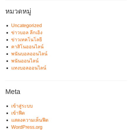
หมวดหมู่
Uncategorized
ข่าวบอล ลีกเอิง
ข่าวเทคโนโลยี
คาสิโนออนไลน์
พนันบอลออนไลน์
พนันออนไลน์
แทงบอลออนไลน์
Meta
เข้าสู่ระบบ
เข้าฟีด
แสดงความเห็นฟีด
WordPress.org