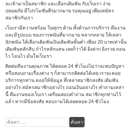
จะเข้ามาเป็นสมาชิก และเลือกเดิมพัน กับเว็บเรา ง่าย
ปลอดภัย มีโปรโมชั่นดีๆมากมาย รอคุณอยู่ เพียงสมัคร
สมาชิกกับเรา
เว็บเรามีความพร้อม ในทุกๆ ด้าน ทั้งด้านการบริการ ทีมงาน
และมีรูปแบบ ของการพนันที่มากมาย หลากหลาย ให้เหล่า
นักพนัน ได้เลือกเดิมพันเงินเดิมพันขั้นต่ำ เพียง 20 บาทเท่านั้น
เดิมพันหลักสิบ กำไรหลักแสน เลยก็ว่าได้ ยิ่งฝาก ยิ่งรวย ถอน
ไว โอนไว มั่นใจเว็บเรา
ติดต่อทีมงานคุณภาพ ได้ตลอด 24 ชั่วโมงไม่ว่าจะพบปัญหา
หรือสอบถามเรื่องต่าง ๆ ก็สามารถติดต่อได้เลย เราจะคอย
บริการทุกท่าน คอยให้ข้อมูล ที่เหล่าสมาชิกสงสัย เดิมพัน
อย่างไร สมัครสมาชิกอย่างไร ถอนเงินอย่างไร คำถามเหล่า
นี้ ทีมงานของเว็บเรา เตรียมตอบคำถาม สมาชิกทุกท่านไว้
แล้ว หากมีข้อสงสัย สอบถามได้เลยตลอด 24 ชั่วโมง
ค้นหา
สำหรับ: