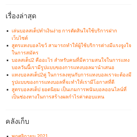
เรื่องล่าสุด
เล่นบอลสเต็ปทำเงินง่าย การตัดสินใจใช้บริการฝาก
เว็บไซต์
สูตรแทงบอลไขว้ สามารถทำให้ผู้ใช้บริการต่างมีแรงจูงใจ
ในการสมัคร
บอลสเต็ป2 คืออะไร สำหรับคนที่มีความสนใจในการแทง
บอลวันนี้เรามีรูปแบบของการแทงบอลมานำเสนอ
แทงบอลสเต็ป2คู่ ในการลงทุนกับการแทงบอลเราจะต้องมี
รูปแบบของการแทงบอลที่จะทำให้เรามีโอกาสที่ดี
สูตรบอลสเต็ป ยอดนิยม เป็นเกมการพนันบอลออนไลน์ที่
เป็นช่องทางในการสร้างผลกำไรค่าตอบแทน
คลังเก็บ
พฤศจิกายน 2021