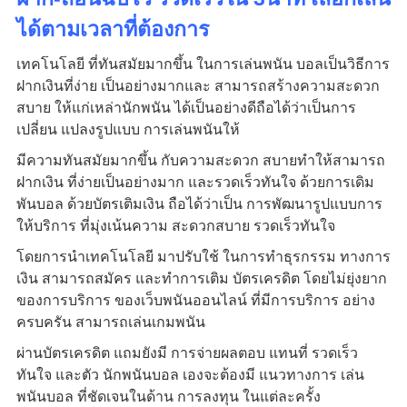
ได้ตามเวลาที่ต้องการ
เทคโนโลยี ที่ทันสมัยมากขึ้น ในการเล่นพนัน บอลเป็นวิธีการ
ฝากเงินที่ง่าย เป็นอย่างมากและ สามารถสร้างความสะดวก
สบาย ให้แก่เหล่านักพนัน ได้เป็นอย่างดีถือได้ว่าเป็นการ
เปลี่ยน แปลงรูปแบบ การเล่นพนันให้
มีความทันสมัยมากขึ้น กับความสะดวก สบายทำให้สามารถ
ฝากเงิน ที่ง่ายเป็นอย่างมาก และรวดเร็วทันใจ ด้วยการเดิม
พันบอล ด้วยบัตรเติมเงิน ถือได้ว่าเป็น การพัฒนารูปแบบการ
ให้บริการ ที่มุ่งเน้นความ สะดวกสบาย รวดเร็วทันใจ
โดยการนำเทคโนโลยี มาปรับใช้ ในการทำธุรกรรม ทางการ
เงิน สามารถสมัคร และทำการเติม บัตรเครดิต โดยไม่ยุ่งยาก
ของการบริการ ของเว็บพนันออนไลน์ ที่มีการบริการ อย่าง
ครบครัน สามารถเล่นเกมพนัน
ผ่านบัตรเครดิต
แถมยังมี
การจ่ายผลตอบ แทนที่ รวดเร็ว
ทันใจ และตัว นักพนันบอล เองจะต้องมี แนวทางการ เล่น
พนันบอล ที่ชัดเจนในด้าน การลงทุน ในแต่ละครั้ง