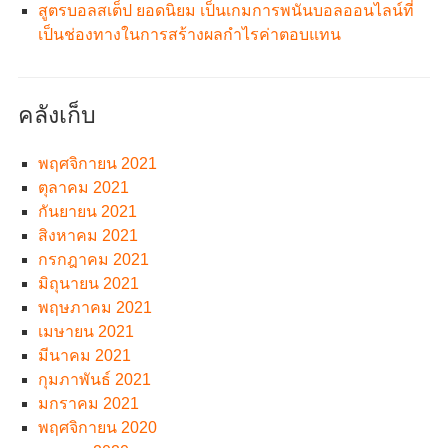
สูตรบอลสเต็ป ยอดนิยม เป็นเกมการพนันบอลออนไลน์ที่
เป็นช่องทางในการสร้างผลกำไรค่าตอบแทน
คลังเก็บ
พฤศจิกายน 2021
ตุลาคม 2021
กันยายน 2021
สิงหาคม 2021
กรกฎาคม 2021
มิถุนายน 2021
พฤษภาคม 2021
เมษายน 2021
มีนาคม 2021
กุมภาพันธ์ 2021
มกราคม 2021
พฤศจิกายน 2020