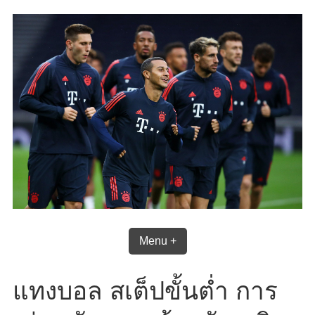
Skip
to
content
Menu +
แทงบอล สเต็ปขั้นต่ำ การ