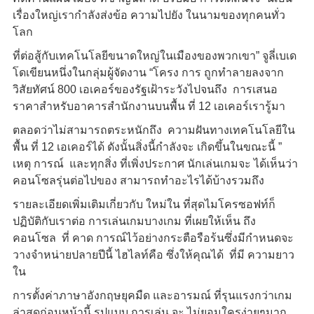
เรื่องใหญ่เรากำลังส่งข้อ ความไปยัง ในนามของทุกคนทั่ว
โลก
ที่ต่อสู้กับเทคโนโลยีขนาดใหญ่ในเมืองของพวกเขา” จูลี่เบเด
โดเขียนหนึ่งในกลุ่มผู้จัดงาน “โครง การ ถูกทำลายลงจาก
วิสัยทัศน์ 800 เอเคอร์ของรัฐเฝ้าระวังไปจนถึง การเสนอ
ราคาสำหรับอาคารสำนักงานบนพื้น ที่ 12 เอเคอร์เรารู้มา
ตลอดว่าไม่สามารถตระหนักถึง ความฝันทางเทคโนโลยีใน
พื้น ที่ 12 เอเคอร์ได้ ดังนั้นสิ่งนี้กำลังจะ เกิดขึ้นในขณะนี้ ”
เหตุ การณ์ และทุกสิ่ง ที่เพิ่งประกาศ นักเล่นเกมจะ ได้เห็นว่า
คอนโซลรุ่นต่อไปของ สามารถทำอะไรได้บ้างรวมถึง
รายละเอียดเพิ่มเติมเกี่ยวกับ ใหม่ใน ที่สุดไมโครซอฟท์ก็
ปฏิบัติกับเราต่อ การเล่นเกมบางเกม ที่เผยให้เห็น ถึง
คอนโซล ที่ คาด การณ์ไว้อย่างกระตือรือร้นซึ่งมีกำหนดจะ
วางจำหน่ายปลายปีนี้ ไฮไลท์คือ ซึ่งให้คุณได้ ที่มี ความยาว
ใน
การตั้งค่าภาษาอังกฤษยุคมืด และอารมณ์ ที่รุนแรงกว่าเกม
ล่าสุดก่อนหน้านี้ รูปแบบ การเล่น จะ ไม่ยอมใครง่ายๆมาก