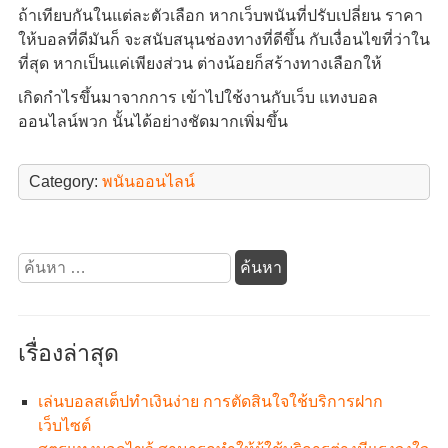
ถ้าเทียบกันในแต่ละตัวเลือก หากเว็บพนันที่ปรับเปลี่ยน ราคา
ให้บอลที่ดีมันก็ จะสนับสนุนช่องทางที่ดีขึ้น กับเงื่อนไขที่ว่าใน
ที่สุด หากเป็นแค่เพียงส่วน ต่างน้อยก็สร้างทางเลือกให้
เกิดกำไรขึ้นมาจากการ เข้าไปใช้งานกับเว็บ แทงบอล
ออนไลน์พวก นั้นได้อย่างชัดมากเพิ่มขึ้น
Category:
พนันออนไลน์
ค้นหา
สำหรับ:
เรื่องล่าสุด
เล่นบอลสเต็ปทำเงินง่าย การตัดสินใจใช้บริการฝาก
เว็บไซต์