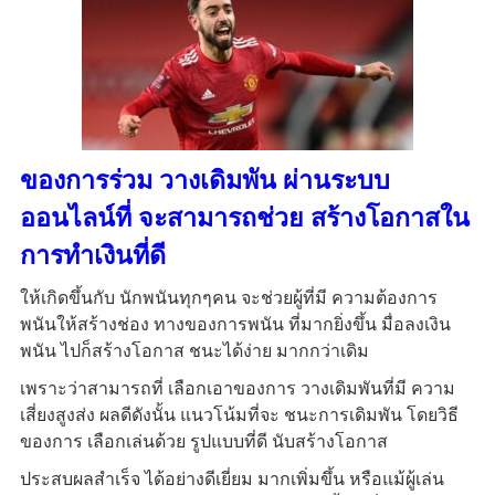
ของการร่วม วางเดิมพัน ผ่านระบบ
ออนไลน์ที่ จะสามารถช่วย สร้างโอกาสใน
การทำเงินที่ดี
ให้เกิดขึ้นกับ นักพนันทุกๆคน จะช่วยผู้ที่มี ความต้องการ
พนันให้สร้างช่อง ทางของการพนัน ที่มากยิ่งขึ้น มื่อลงเงิน
พนัน ไปก็สร้างโอกาส ชนะได้ง่าย มากกว่าเดิม
เพราะว่าสามารถที่ เลือกเอาของการ วางเดิมพันที่มี ความ
เสี่ยงสูงส่ง ผลดี
ดังนั้น แนวโน้มที่จะ ชนะการเดิมพัน โดยวิธี
ของการ เลือกเล่นด้วย รูปแบบที่ดี นับสร้างโอกาส
ประสบผลสำเร็จ ได้อย่างดีเยี่ยม มากเพิ่มขึ้น หรือแม้ผู้เล่น