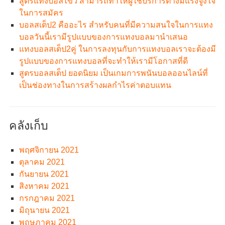
สูตรแทงบอลไขว้ สามารถทำให้ผู้ใช้บริการต่างมีแรงจูงใจ
ในการสมัคร
บอลสเต็ป2 คืออะไร สำหรับคนที่มีความสนใจในการแทง
บอลวันนี้เรามีรูปแบบของการแทงบอลมานำเสนอ
แทงบอลสเต็ป2คู่ ในการลงทุนกับการแทงบอลเราจะต้องมี
รูปแบบของการแทงบอลที่จะทำให้เรามีโอกาสที่ดี
สูตรบอลสเต็ป ยอดนิยม เป็นเกมการพนันบอลออนไลน์ที่
เป็นช่องทางในการสร้างผลกำไรค่าตอบแทน
คลังเก็บ
พฤศจิกายน 2021
ตุลาคม 2021
กันยายน 2021
สิงหาคม 2021
กรกฎาคม 2021
มิถุนายน 2021
พฤษภาคม 2021