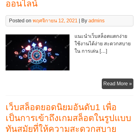
ออนไลน์
ได้
รับ
คว
Posted on
พฤศจิกายน 12, 2021
| By
admins
นิย
มา
แนะนำเว็บสล็อตแตกง่าย
ใน
ใช้งานได้ง่าย สะดวกสบาย
ปัจ
ใน การเล่น […]
นี้
เรา
จึง
ต้อ
แน
Read More »
เลื
เว็
ที่
สล
จะ
เว็บสล็อตยอดนิยมอันดับ1 เพื่อ
แต
ศึ
ง่า
ใน
เป็นการเข้าถึงเกมสล็อตในรูปแบบ
เป็
เว็
ทันสมัยที่ให้ความสะดวกสบาย
ทา
ให้
เลื
ดี