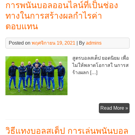
ใน
การพนันบอลออนไลน์ที่เป็นช่อง
บอ
กา
มา
ทางในการสร้างผลกำไรค่า
ลง
นำ
กับ
ตอบแทน
เส
กา
แท
Posted on
พฤศจิกายน 19, 2021
| By
admins
บอ
เรา
สูตรบอลสเต็ป ยอดนิยม เพื่อ
จะ
ไม่ให้พลาดโอกาสใ นการส
ต้อ
ร้างผลก […]
มี
รูป
แบ
ขอ
กา
สูต
Read More »
แท
รบ
บอ
อล
ที่
วิธีแทงบอลสเต็ป การเล่นพนันบอล
เต็
จะ