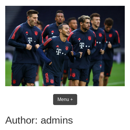
Skip
to
content
Menu +
Author:
admins