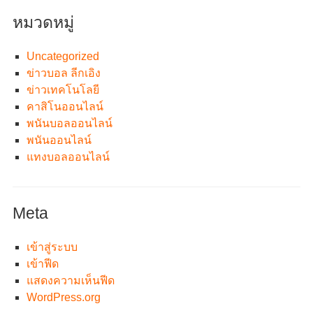
หมวดหมู่
Uncategorized
ข่าวบอล ลีกเอิง
ข่าวเทคโนโลยี
คาสิโนออนไลน์
พนันบอลออนไลน์
พนันออนไลน์
แทงบอลออนไลน์
Meta
เข้าสู่ระบบ
เข้าฟีด
แสดงความเห็นฟีด
WordPress.org