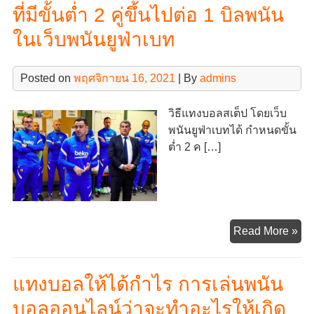
ยอ
ทำใ
ที่มีขั้นต่ำ 2 คู่ขึ้นไปต่อ 1 บิลพนัน
นิย
เรา
ในเว็บพนันยูฟ่าเบท
เป็
มี
เก
โอ
กา
ที่
Posted on
พฤศจิกายน 16, 2021
| By
admins
พน
ดี
บอ
วิธีแทงบอลสเต็ป โดยเว็บ
ออ
พนันยูฟ่าเบทได้ กำหนดขั้น
ที่
ต่ำ 2 ค […]
เป็
ช่อ
ทา
กา
สร้
วิธี
Read More »
ผล
แท
กำ
บอ
ค่า
แทงบอลให้ได้กำไร การเล่นพนัน
ส
ตอ
เต็
บอลออนไลน์ว่าจะทำอะไรให้เกิด