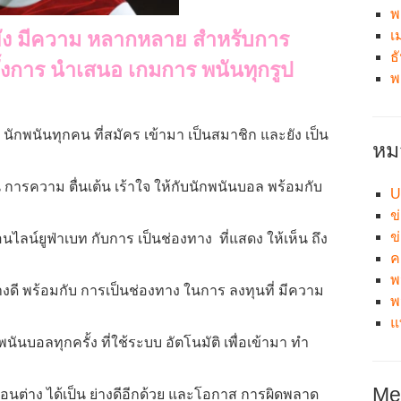
พ
เ
ละยัง มีความ หลากหลาย สำหรับการ
ธ
้งการ นำเสนอ เกมการ พนันทุกรูป
พ
บ นักพนันทุกคน ที่สมัคร เข้ามา เป็นสมาชิก และยัง เป็น
หม
น การความ ตื่นเต้น เร้าใจ ให้กับนักพนันบอล พร้อมกับ
U
ข
ข
อนไลน์ยูฟ่าเบท กับการ เป็นช่องทาง ที่แสดง ให้เห็น ถึง
ค
พ
างดี พร้อมกับ การเป็นช่องทาง ในการ ลงทุนที่ มีความ
พ
แ
นันบอลทุกครั้ง ที่ใช้ระบบ อัตโนมัติ เพื่อเข้ามา ทำ
Me
้นตอนต่าง ได้เป็น ย่างดีอีกด้วย และโอกาส การผิดพลาด