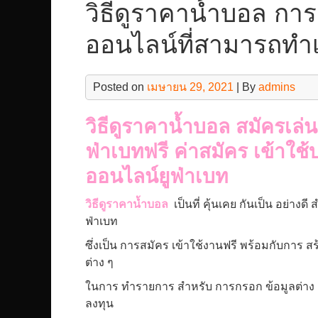
วิธีดูราคาน้ำบอล ก
ออนไลน์ที่สามารถทำเงิ
Posted on
เมษายน 29, 2021
| By
admins
วิธีดูราคาน้ำบอล สมัครเล่น
ฟ่าเบทฟรี ค่าสมัคร เข้าใช้
ออนไลน์ยูฟ่าเบท
วิธีดูราคาน้ำบอล
เป็นที่ คุ้นเคย กันเป็น อย่าง
ฟ่าเบท
ซึ่งเป็น การสมัคร เข้าใช้งานฟรี พร้อมกับการ 
ต่าง ๆ
ในการ ทำรายการ สำหรับ การกรอก ข้อมูลต่าง ๆ 
ลงทุน