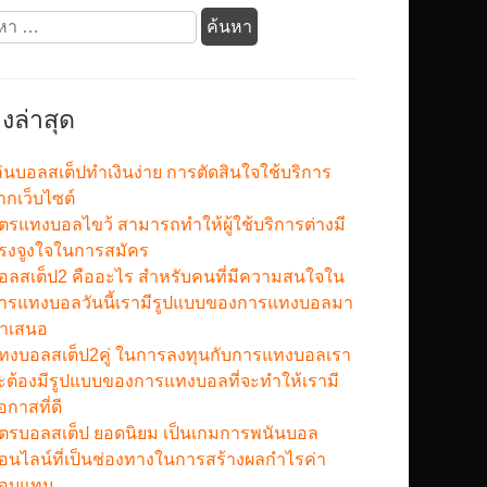
หา
ับ:
่องล่าสุด
ล่นบอลสเต็ปทำเงินง่าย การตัดสินใจใช้บริการ
ากเว็บไซต์
ูตรแทงบอลไขว้ สามารถทำให้ผู้ใช้บริการต่างมี
รงจูงใจในการสมัคร
อลสเต็ป2 คืออะไร สำหรับคนที่มีความสนใจใน
ารแทงบอลวันนี้เรามีรูปแบบของการแทงบอลมา
ำเสนอ
ทงบอลสเต็ป2คู่ ในการลงทุนกับการแทงบอลเรา
ะต้องมีรูปแบบของการแทงบอลที่จะทำให้เรามี
อกาสที่ดี
ูตรบอลสเต็ป ยอดนิยม เป็นเกมการพนันบอล
อนไลน์ที่เป็นช่องทางในการสร้างผลกำไรค่า
อบแทน