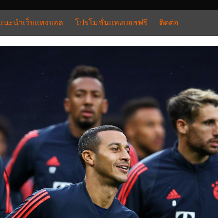
แนะนำเว็บแทงบอล
โปรโมชั่นแทงบอลฟรี
ติดต่อ