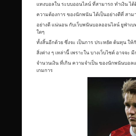
แทงบอลใน ระบบออนไลน์ ที่สามารถ ทำเงิน ได้ดี ที่
ความต้องการ ของนักพนัน ได้เป็นอย่างดีที่ สาม
อย่างดี แน่นอน กับเว็บพนันบอลออนไลน์ ยูฟ่าเบท
ใดๆ
ทั้งสิ้นอีกด้วย ซึ่งจะ เป็นการ ประหยัด ต้นทุน ให
สิ่งต่าง ๆ เหล่านี้ เพราะใน บางเว็บไซต์ อาจจะ มี
จำนวนเงิน ที่เกิน ความจำเป็น ของนักพนันบอลแ
เกมการ