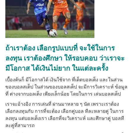
ถ้าเราต้อง เลือกรูปแบบที่ จะใช้ในการ
ลงทุน เราต้องศึกษา ให้รอบคอบ ว่าเราจะ
มีโอกาส ได้เงินไม่ยาก ในแต่ละครั้ง
เบื้องต้นก็ มีโอกาสได้ เงินใช้จาก ที่เด็ดบอลเต็ง และในส่วน
ของบอลสเต็ป ในส่วนของบอลสเต็ป จะมีการวิเคราะห์ ข้อมูล
ที่ ต่างจากบอลเต็ง เพียงเล็กน้อย โดยในการ เล่นบอลสเต็ป
เราจะอ้างอิง การเล่นที่ ผ่านมาหลาย ๆ นัด
เพราะเราต้อง
เลือกลงทุนกับ การที่จะต้อง เลือกคู่บอล ทีละหลายคู่ ในการ
ลงทุน แต่บอลเต็งเรา เลือกที่จะวิเคราะห์ และศึกษาคู่ บอลที
ละคู่ที่สามารถ