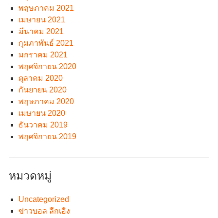
พฤษภาคม 2021
เมษายน 2021
มีนาคม 2021
กุมภาพันธ์ 2021
มกราคม 2021
พฤศจิกายน 2020
ตุลาคม 2020
กันยายน 2020
พฤษภาคม 2020
เมษายน 2020
ธันวาคม 2019
พฤศจิกายน 2019
หมวดหมู่
Uncategorized
ข่าวบอล ลีกเอิง