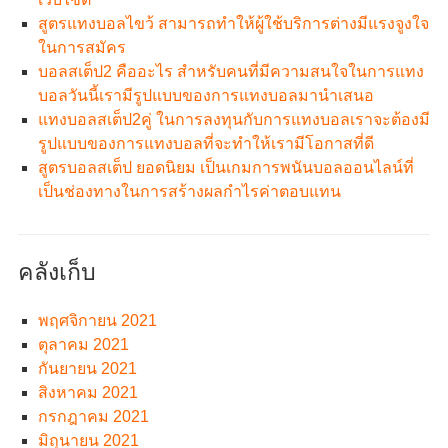
สูตรแทงบอลไขว้ สามารถทำให้ผู้ใช้บริการต่างมีแรงจูงใจ
ในการสมัคร
บอลสเต็ป2 คืออะไร สำหรับคนที่มีความสนใจในการแทง
บอลวันนี้เรามีรูปแบบของการแทงบอลมานำเสนอ
แทงบอลสเต็ป2คู่ ในการลงทุนกับการแทงบอลเราจะต้องมี
รูปแบบของการแทงบอลที่จะทำให้เรามีโอกาสที่ดี
สูตรบอลสเต็ป ยอดนิยม เป็นเกมการพนันบอลออนไลน์ที่
เป็นช่องทางในการสร้างผลกำไรค่าตอบแทน
คลังเก็บ
พฤศจิกายน 2021
ตุลาคม 2021
กันยายน 2021
สิงหาคม 2021
กรกฎาคม 2021
มิถุนายน 2021