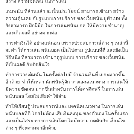
สร้าง ความชัดเจน ในการเล่น
เกมพนัน ที่ล้วนแล้ว จะเป็นประโยชน์ สามารถเข้ามา สร้าง
ความคุ้นเคย กับรูปแบบการบริการ ของเว็บพนัน ยูฟ่าเบท ทั้ง
ยังสามารถ ฝึกฝีมือ ในการเล่นพนันบอล ให้มีความชำนาญ
และเกิดผลดี อย่างมากต่อ
การทำเงินได้ อย่างแน่นอน เพราะประสบการณ์ต่าง ๆ เหล่านี้
จะทำ ให้การเล่น พนันบอล เป็นไปตาม รูปแบบที่ดี และยังเป็น
วิธีหนึ่ง ที่สามารถ เข้ามาดูรูปแบบ การบริการ ของเว็บพนัน
ที่เป็นผลดี กับตัดสินใจ
ทำการวางเดิมพัน ในครั้งต่อไปมี จำนวนเงินที่ เยอะมากขึ้น
อีกด้วย ทำให้เหล่า นักพนันรู้จัก วางแผนแนวทาง การเล่นให้
มีความชัดเจน มากขึ้นสำหรับ การได้เครดิตฟรี ในการเล่น
พนันบอล โดยไม่เสียค่าใช้จ่าย
ทำให้เรียนรู้ ประสบการณ์และ เทคนิคแนวทาง ในการเล่น
พนันบอลที่ดี โดยไม่ต้อง เสียเงินลงทุน ของตัวเอง ในครั้งแรก
และเป็นอิสระ ทางการเงินโดย ไม่มีความ กดดันกับ เงื่อนไข
ต่าง ๆ ที่จะตามมาอีกด้วย