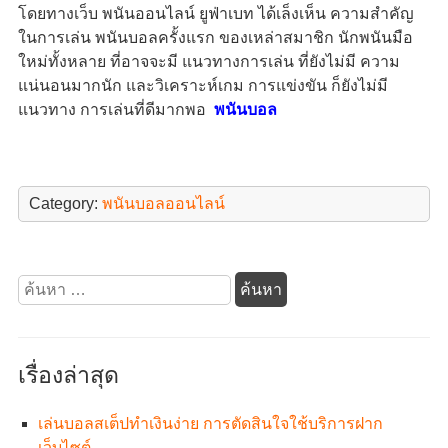
โดยทางเว็บ พนันออนไลน์ ยูฟ่าเบท ได้เล็งเห็น ความสำคัญ
ในการเล่น พนันบอลครั้งแรก ของเหล่าสมาชิก นักพนันมือ
ใหม่ทั้งหลาย ที่อาจจะมี แนวทางการเล่น ที่ยังไม่มี ความ
แน่นอนมากนัก และวิเคราะห์เกม การแข่งขัน ก็ยังไม่มี
แนวทาง การเล่นที่ดีมากพอ
พนันบอล
Category:
พนันบอลออนไลน์
ค้นหา
สำหรับ:
เรื่องล่าสุด
เล่นบอลสเต็ปทำเงินง่าย การตัดสินใจใช้บริการฝาก
เว็บไซต์