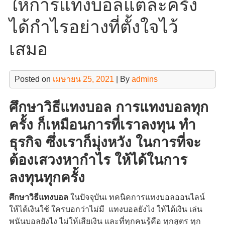
ให้การแทงบอลแต่ละครั้ง
ได้กำไรอย่างที่ตั้งใจไว้
เสมอ
Posted on
เมษายน 25, 2021
| By
admins
ศึกษาวิธีแทงบอล
การแทงบอลทุก
ครั้ง ก็เหมือนการที่เราลงทุน ทำ
ธุรกิจ ซึ่งเราก็มุ่งหวัง ในการที่จะ
ต้องเสวงหากำไร ให้ได้ในการ
ลงทุนทุกครั้ง
ศึกษาวิธีแทงบอล
ใน
ปัจจุบัน
เ ทคนิคการแทงบอลออนไลน์
ให้ได้เงินใช้ ใครบอกว่าไม่มี แทงบอลยังไง ให้ได้เงิน เล่น
พนันบอลยังไง ไม่ให้เสียเงิน และที่ทุกคนรู้คือ ทุกสูตร ทุก