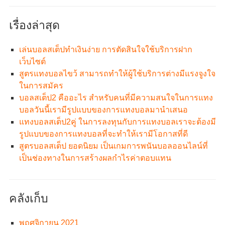
เรื่องล่าสุด
เล่นบอลสเต็ปทำเงินง่าย การตัดสินใจใช้บริการฝาก
เว็บไซต์
สูตรแทงบอลไขว้ สามารถทำให้ผู้ใช้บริการต่างมีแรงจูงใจ
ในการสมัคร
บอลสเต็ป2 คืออะไร สำหรับคนที่มีความสนใจในการแทง
บอลวันนี้เรามีรูปแบบของการแทงบอลมานำเสนอ
แทงบอลสเต็ป2คู่ ในการลงทุนกับการแทงบอลเราจะต้องมี
รูปแบบของการแทงบอลที่จะทำให้เรามีโอกาสที่ดี
สูตรบอลสเต็ป ยอดนิยม เป็นเกมการพนันบอลออนไลน์ที่
เป็นช่องทางในการสร้างผลกำไรค่าตอบแทน
คลังเก็บ
พฤศจิกายน 2021