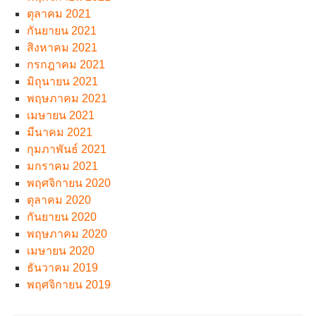
ตุลาคม 2021
กันยายน 2021
สิงหาคม 2021
กรกฎาคม 2021
มิถุนายน 2021
พฤษภาคม 2021
เมษายน 2021
มีนาคม 2021
กุมภาพันธ์ 2021
มกราคม 2021
พฤศจิกายน 2020
ตุลาคม 2020
กันยายน 2020
พฤษภาคม 2020
เมษายน 2020
ธันวาคม 2019
พฤศจิกายน 2019