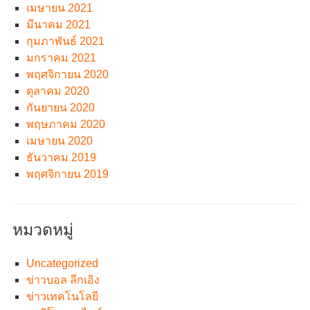
เมษายน 2021
มีนาคม 2021
กุมภาพันธ์ 2021
มกราคม 2021
พฤศจิกายน 2020
ตุลาคม 2020
กันยายน 2020
พฤษภาคม 2020
เมษายน 2020
ธันวาคม 2019
พฤศจิกายน 2019
หมวดหมู่
Uncategorized
ข่าวบอล ลีกเอิง
ข่าวเทคโนโลยี