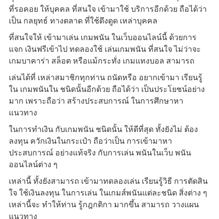
ที่รอคอย ให้บุคคล ที่สนใจ เข้ามาใช้ บริการอีกด้วย ถือได้ว่า
เป็น กลยุทธ์ ทางตลาด ที่ใช้ดึงดูด เหล่าบุคคล
ที่สนใจให้ เข้ามาเล่น เกมพนัน ในเว็บออนไลน์นี้ ด้วยการ
แจก เงินฟรีเข้าไป ทดลองใช้ เล่นเกมพนัน ที่สนใจ ไม่ว่าจะ
เกมบาคาร่า สล็อต หรือแม้กระทั่ง เกมแทงบอล สามารถ
เล่นได้ที่ เหล่าสมาชิกทุกท่าน ถนัดหรือ อยากเข้ามา เรียนรู้
ใน เกมพนันใน ชนิดนั้นอีกด้วย ถือได้ว่า เป็นประโยชน์อย่าง
มาก เพราะถือว่า สร้างประสบการณ์ ในการศึกษาหา
แนวทาง
ในการทำเงิน กับเกมพนัน ชนิดนั้น ให้ดีที่สุด ทั้งยังไม่ ต้อง
ลงทุน ควักเงินในกระเป๋า ถือว่าเป็น การเข้ามาหา
ประสบการณ์ อย่างแท้จริง กับการเล่น พนันในเว็บ พนัน
ออนไลน์ต่าง ๆ
เหล่านี้ ทั้งยังสามารถ เข้ามาทดลองเล่น เรียนรู้วิธี การตัดสิน
ใจ ใช้เงินลงทุน ในการเล่น ในเกมส์พนันแต่ละชนิด สิ่งต่าง ๆ
เหล่านี้จะ ทำให้ท่าน รู้กฎกติกา มากขึ้น สามารถ วางแผน
แนวทาง