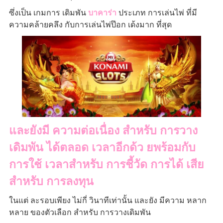
ซึ่งเป็น เกมการ เดิมพัน
บาคาร่า
ประเภท การเล่นไพ่ ที่มี
ความคล้ายคลึง กับการเล่นไพ่ป๊อก เด้งมาก ที่สุด
และยังมี ความต่อเนื่อง สำหรับ การวาง
เดิมพัน ได้ตลอด เวลาอีกด้ว ยพร้อมกับ
การใช้ เวลาสำหรับ การชี้วัด การได้ เสีย
สำหรับ การลงทุน
ในแต่ ละรอบเพียง ไม่กี่ วินาทีเท่านั้น และยัง มีความ หลาก
หลาย ของตัวเลือก สำหรับ การวางเดิมพัน