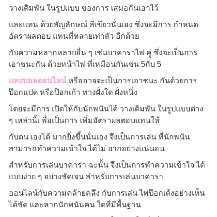
วางเดิมพัน ในรูปแบบ ของการ เสมอกันเอาไว้
และแทน ด้วยสัญลักษณ์ สีเขียวนั่นเอง ซึ่งจะมีการ กำหนด
อัตราผลตอบ แทนที่หลายเท่าตัว อีกด้วย
กับความหลากหลายอื่น ๆ เช่นบาคาร่าไพ่ คู่ ซึ่งจะเป็นการ
เอาชนะกัน ด้วยหน้าไพ่ ที่เหมือนกันเช่น 5กับ 5
แทงบอลออนไลน์
หรืออาจจะเป็นการเอาชนะ กันด้วยการ
ป๊อกแปด หรือป๊อกเก้า ทางฝั่งใด ฝั่งหนึ่ง
โดยจะมีการ เปิดให้กับนักพนันได้ วางเดิมพัน ในรูปแบบต่าง
ๆ เหล่านี้เ พื่อเป็นการ เพิ่มอัตราผลตอบแทนให้
กับตน เองได้ มากยิ่งขึ้นนั่นเอง จึงเป็นการเล่น ที่นักพนัน
สามารถทำความเข้าใจ ได้ไม่ ยากอย่างแน่นอน
สำหรับการเล่นบาคาร่า ฉะนั้น จึงเป็นการทำความเข้าใจ ได้
แบบง่าย ๆ อย่างชัดเจน สำหรับการเล่นบาคาร่า
ออนไลน์กับความคล้ายคลึง กับการเล่น ไพ่ป๊อกเด้งอย่างเห็น
ได้ชัด และหากนักพนันคน ใดที่มีพื้นฐาน