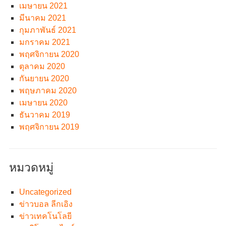
เมษายน 2021
มีนาคม 2021
กุมภาพันธ์ 2021
มกราคม 2021
พฤศจิกายน 2020
ตุลาคม 2020
กันยายน 2020
พฤษภาคม 2020
เมษายน 2020
ธันวาคม 2019
พฤศจิกายน 2019
หมวดหมู่
Uncategorized
ข่าวบอล ลีกเอิง
ข่าวเทคโนโลยี