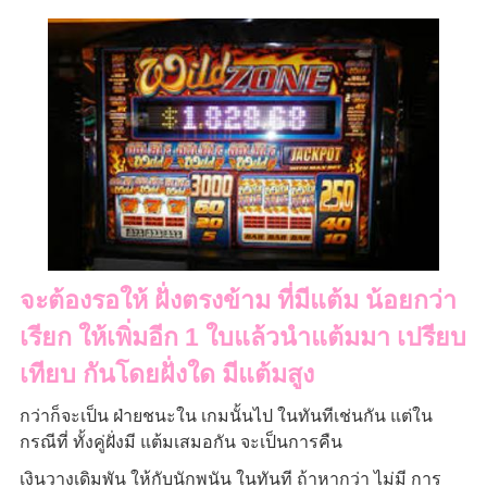
จะต้องรอให้ ฝั่งตรงข้าม ที่มีแต้ม น้อยกว่า
เรียก ให้เพิ่มอีก 1 ใบแล้วนำแต้มมา เปรียบ
เทียบ กันโดยฝั่งใด มีแต้มสูง
กว่าก็จะเป็น ฝ่ายชนะใน เกมนั้นไป ในทันทีเช่นกัน แต่ใน
กรณีที่ ทั้งคู่ฝั่งมี แต้มเสมอกัน จะเป็นการคืน
เงินวางเดิมพัน ให้กับนักพนัน ในทันที ถ้าหากว่า ไม่มี การ