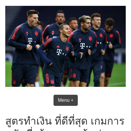
Skip
to
content
Menu +
สูตรทำเงิน ที่ดีที่สุด เกมการ