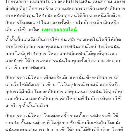
ได้จริงอย่าง แน่นอนไม่ว่า จะเป็นโปรโมชั่น ไหนก็ตาม และที่
สำคัญ ที่สุดคือการสร้าง ความสะดวกรวดเร็ว และยังเป็นการ
ประหยัดต้นทุน ให้กับนักพนัน ทุกคนได้อีก ทางหนึ่งอีกด้วย
กับการโหลดแอป ในแต่ละครั้งซึ่ง จะไม่มีการเสีย เงินหรือ
เสีย ค่าใช้จ่ายใดๆ
แทงบอลออนไลน์
ทั้งสิ้นนั้นเอง
จึง เป็นการใช้ก่อน สมัยของเทคโนโลยี ให้เกิด
ประโยชน์ ต่อการลงทุนเล่น การพนันออนไลน์ กับเว็บพนัน
ออน ไลน์ยูฟ่ากับการ โหลดแอปพลิเคชัน ได้ทุกที่ทุกเวลา
และยังทำให้ การเล่นการพนันใน ทุกครั้งเกิดความ สะดวก
รวดเร็ว อย่างชัดเจน
กับการดาวน์โหลด เพียงครั้งเดียวเท่านั้น ซึ่งจะเป็นการ นำ
เอาเว็บไซด์ดังกล่าว เข้ามาไว้ในอุปกรณ์ คอมพิวเตอร์หรือ
อุปกรณ์มือถือ โดยจะเป็นการ ลงทุนเล่นการพนัน ได้ทุกที่ทุก
เวลานั่นเอง และยังเป็นการ เข้าใช้งานที่ ไม่มีการคิดค่า ใช้
จ่ายใดๆ ทั้งสิ้นอีกด้วย
กับการดาวน์โหลด ในแต่ละครั้ง รวมทั้งการสมัคร เข้าใช้
งานกับ ขั้นตอนต่างๆที่ ไม่ยุ่งยากซับ ซ้อนอีกเช่นกัน โดยนัก
พนันทุกคน สามารถ log in เข้าใช้งาน ได้ทันทีอีกด้วย
โดยที่