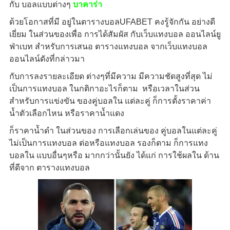
กับ บอลแบบต่างๆ
บาคาร่า
ด้วยโอกาสที่มี อยู่ใน
ตารางบอลUFABET
คงรู้จักกัน อย่างดี
เยี่ยม ในส่วนของเพื่อ การได้สัมผัส กับเว็บแทงบอล ออนไลน์ยู
ฟ่าเบท สำหรับการเสนอ ตารางแทงบอล จากเว็บแทงบอล
ออนไลน์ดังที่กล่าวมา
กับการลงรายละเอียด ต่างๆที่มีความ มีความชัดสูงที่สุด ไม่
เป็นการแทงบอล ในกติกาอะไรก็ตาม หรือเวลาในส่วน
สำหรับการแข่งขัน ของคู่บอลใน แต่ละคู่ ก็การตั้งราคาค่า
น้ำตัวเลือกไหน หรือราคาน้ำแดง
ก็ราคาน้ำดำ ในส่วนของ การเลือกเล่นของ คู่บอลในแต่ละคู่
ไม่เป็นการแทงบอล ต่อหรือแทงบอล รองก็ตาม ก็การแทง
บอลใน แบบอื่นๆหรือ มากกว่านั้นยัง ได้แก่ การใช้ผลใน ด้าน
ที่ดีจาก ตารางแทงบอล