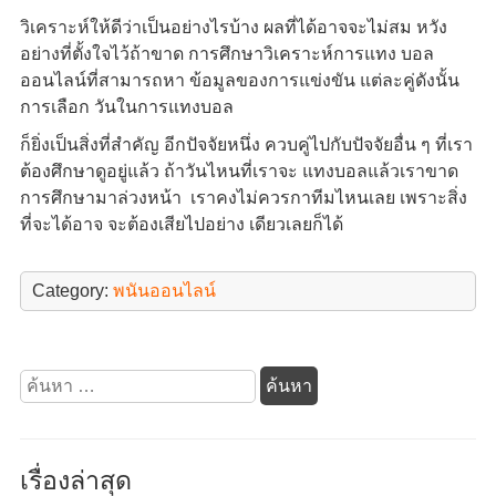
วิเคราะห์ให้ดีว่าเป็นอย่างไรบ้าง ผลที่ได้อาจจะไม่สม หวัง
อย่างที่ตั้งใจไว้ถ้าขาด การศึกษาวิเคราะห์
การแทง บอล
ออนไลน์
ที่สามารถหา ข้อมูลของการแข่งขัน แต่ละคู่ดังนั้น
การเลือก วันในการแทงบอล
ก็ยิ่งเป็นสิ่งที่สำคัญ อีกปัจจัยหนึ่ง ควบคู่ไปกับปัจจัยอื่น ๆ ที่เรา
ต้องศึกษาดูอยู่แล้ว ถ้าวันไหนที่เราจะ แทงบอลแล้วเราขาด
การศึกษามาล่วงหน้า เราคงไม่ควรกาทีมไหนเลย เพราะสิ่ง
ที่จะได้อาจ จะต้องเสียไปอย่าง เดียวเลยก็ได้
Category:
พนันออนไลน์
ค้นหา
สำหรับ:
เรื่องล่าสุด