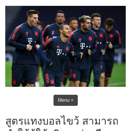
Skip
to
content
Menu +
สูตรแทงบอลไขว้ สามารถ