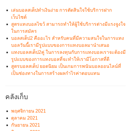
เล่นบอลสเต็ปทำเงินง่าย การตัดสินใจใช้บริการฝาก
เว็บไซต์
สูตรแทงบอลไขว้ สามารถทำให้ผู้ใช้บริการต่างมีแรงจูงใจ
ในการสมัคร
บอลสเต็ป2 คืออะไร สำหรับคนที่มีความสนใจในการแทง
บอลวันนี้เรามีรูปแบบของการแทงบอลมานำเสนอ
แทงบอลสเต็ป2คู่ ในการลงทุนกับการแทงบอลเราจะต้องมี
รูปแบบของการแทงบอลที่จะทำให้เรามีโอกาสที่ดี
สูตรบอลสเต็ป ยอดนิยม เป็นเกมการพนันบอลออนไลน์ที่
เป็นช่องทางในการสร้างผลกำไรค่าตอบแทน
คลังเก็บ
พฤศจิกายน 2021
ตุลาคม 2021
กันยายน 2021