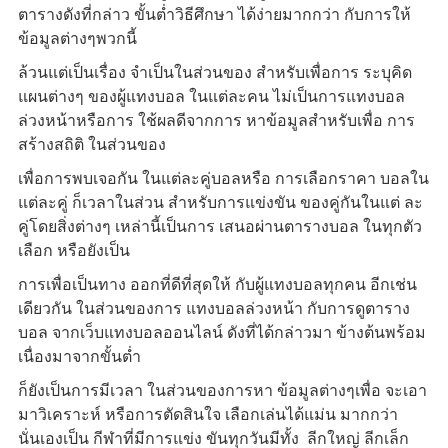
ตารางดังที่กล่าว ขั้นต่ำวิธีศึกษา ได้ง่ายมากกว่า กับการให้
ข้อมูลต่างๆพวกนี้
ล้วนแต่เป็นเรื่อง จำเป็นในส่วนของ สำหรับเพื่อการ ระบุคิด
แผนต่างๆ ของผู้แทงบอล ในแต่ละคน ไม่เป็นการแทงบอล
ล่วงหน้าหรือการ ใช้ผลดีจากการ หาข้อมูลสำหรับเพื่อ การ
สร้างสถิติ ในส่วนของ
เพื่อการพบเจอกัน ในแต่ละคู่บอลหรือ การเลือกราคา บอลใน
แต่ละคู่ ก็เวลาในส่วน สำหรับการแข่งขัน ของคู่กันในแต่ ละ
คู่
โดยสิ่งต่างๆ เหล่านี้เป็นการ เสนอผ่านตารางบอล ในทุกตัว
เลือก หรือยังเป็น
การเพื่อเป็นทาง ออกที่ดีที่สุดให้ กับผู้แทงบอลทุกคน อีกเช่น
เดียวกัน ในส่วนของการ แทงบอลล่วงหน้า กับการดูตาราง
บอล จากเว็บแทงบอลออนไลน์ ดังที่ได้กล่าวมา ข้างต้นพร้อม
เนื่องมาจากขั้นต่ำ
ก็ยังเป็นการมีเวลา ในส่วนของการหา ข้อมูลต่างๆเพื่อ จะเอา
มาวิเคราะห์ หรือการตัดสินใจ เลือกเล่นได้แม่น มากกว่า
นั่นเอง
เป็น กีฬาที่มีการแข่ง ขันทุกวันมีทั้ง ลีกใหญ่ ลีกเล็ก