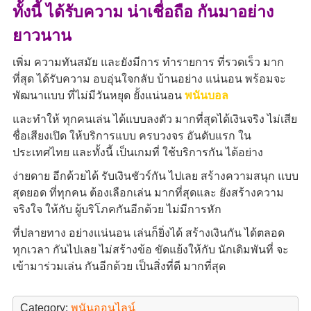
ทั้งนี้ ได้รับความ น่าเชื่อถือ กันมาอย่าง
ยาวนาน
เพิ่ม ความทันสมัย และยังมีการ ทำรายการ ที่รวดเร็ว มาก
ที่สุด ได้รับความ อบอุ่นใจกลับ บ้านอย่าง แน่นอน พร้อมจะ
พัฒนาแบบ ที่ไม่มีวันหยุด ยั้งแน่นอน
พนันบอล
และทำให้ ทุกคนเล่น ได้แบบลงตัว มากที่สุดได้เงินจริง ไม่เสีย
ชื่อเสียงเปิด ให้บริการแบบ ครบวงจร อันดับแรก ใน
ประเทศไทย และทั้งนี้ เป็นเกมที่ ใช้บริการกัน ได้อย่าง
ง่ายดาย อีกด้วยได้ รับเงินชัวร์กัน ไปเลย สร้างความสนุก แบบ
สุดยอด ที่ทุกคน ต้องเลือกเล่น มากที่สุดและ ยังสร้างความ
จริงใจ ให้กับ ผู้บริโภคกันอีกด้วย ไม่มีการหัก
ที่ปลายทาง อย่างแน่นอน เล่นก็ยิ่งได้ สร้างเงินกัน ได้ตลอด
ทุกเวลา กันไปเลย ไม่สร้างข้อ ขัดแย้งให้กับ นักเดิมพันที่ จะ
เข้ามาร่วมเล่น กันอีกด้วย เป็นสิ่งที่ดี มากที่สุด
Category:
พนันออนไลน์