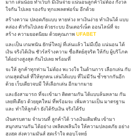
มาก เล่นน้อย ทำเว็บก็ มีเงินจ่าย แน่นอนลูกค้าไม่ต้อง กังวล
ใจกัน ไปเลย รองรับ ทุกแพลตฟอร์ม อีกด้วย
สร้างความ ปลอดภัยแบบ หายห่วง หาเงินง่าย ทำเงินได้ แบบ
คล่อง ตัวกันไปเลย ด้วยระบบ อินเตอร์เน็ต ออนไลน์ที่ จะ
สร้าง ความยอดนิยม ด้วยคุณภาพ
UFABET
และเป็น เกมพนัน ยักษ์ใหญ่ ที่เล่นแล้ว ไม่มีเบื่อ แน่นอน ได้
เงิน จริงได้เงิน ชัวร์สร้างความ ซื่อสัตย์สุจริต ให้กับ ผู้บริโภค
ได้อย่างสูงสุด กันไปเลย พร้อมที่
จะให้ ลูกค้าทุกท่าน ไม่ต้อง พะวงใจ ในด้านการ เลือกเล่น กับ
เกมสุดมันส์ ที่ให้ทุกคน เล่นได้แบบ ที่ไม่มีวัน ซ้ำซากกันอีก
ด้วย เว็บเดียวจบมี ให้เลือกเล่น อีกมากมาย
และยังสามารถ ที่จะเข้ามา ติดตามกัน ได้แบบล้นหลาม กัน
เลยทีเดียว ด้วยยุคใหม่ ที่พร้อมจะ เพิ่มความเป็น มาตรฐาน
และ ทำให้ลูกค้า ยังได้รับเงิน จริงได้รับ
เงินครบตาม จำนวนที่ ลูกค้าได้ วางเงินเดิมพัน เข้ามา
สนุกสนานกัน ได้อย่าง เพลิดเพลินใจ ให้ความปลอดภัย อย่าง
สูงสุด ส่งความมันส์ สุดเร้าใจ ตอบโจทย์