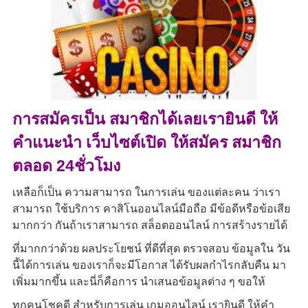
การสมัครเป็น สมาชิกได้เลยเรายินดี ให้
คำแนะนำ เว็บไซต์เปิด ให้สมัคร สมาชิก
ตลอด 24ชั่วโมง
เหลือก็เป็น ความสามารถ ในการเล่น ของแต่ละคน ว่าเรา
สามารถ ใช้บริการ คาสิโนออนไลน์มือถือ มีข้อดีหรือข้อเสีย
มากกว่า กันถ้าเราสามารถ สล็อตออนไลน์ การสร้างรายได้
ที่มากกว่าด้วย ผลประโยชน์ ที่ดีที่สุด ตรวจสอบ ข้อมูลใน วัน
นี้ได้การเล่น ของเราก็จะมีโอกาส ได้รับผลกำไรกลับคืน มา
เพิ่มมากขึ้น และนี่ก็คือการ นำเสนอข้อมูลต่าง ๆ ขอให้
ทุกคนโชคดี สำหรับการเล่น เกมออนไลน์ เรายินดี ให้คำ