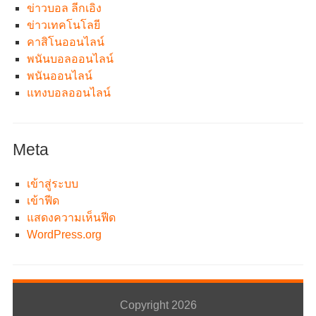
ข่าวบอล ลีกเอิง
ข่าวเทคโนโลยี
คาสิโนออนไลน์
พนันบอลออนไลน์
พนันออนไลน์
แทงบอลออนไลน์
Meta
เข้าสู่ระบบ
เข้าฟีด
แสดงความเห็นฟีด
WordPress.org
Copyright 2026