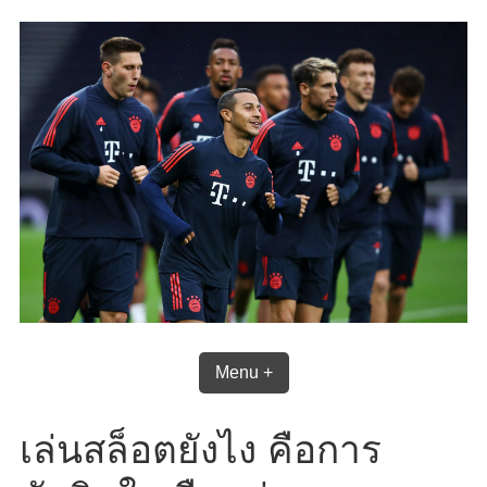
Skip
to
content
Menu +
เล่นสล็อตยังไง คือการ