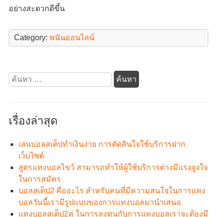
อย่างสะดวกดีขึ้น
Category:
พนันออนไลน์
ค้นหา
สำหรับ:
เรื่องล่าสุด
เล่นบอลสเต็ปทำเงินง่าย การตัดสินใจใช้บริการฝาก
เว็บไซต์
สูตรแทงบอลไขว้ สามารถทำให้ผู้ใช้บริการต่างมีแรงจูงใจ
ในการสมัคร
บอลสเต็ป2 คืออะไร สำหรับคนที่มีความสนใจในการแทง
บอลวันนี้เรามีรูปแบบของการแทงบอลมานำเสนอ
แทงบอลสเต็ป2คู่ ในการลงทุนกับการแทงบอลเราจะต้องมี