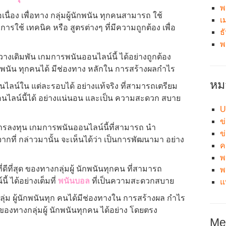
พ
ื่อง เพื่อทาง กลุ่มผู้นักพนัน ทุกคนสามารถ ใช้
เ
ใช้ เทคนิค หรือ สูตรต่างๆ ที่มีความถูกต้อง เพื่อ
ธ
พ
งเดิมพัน เกมการพนันออนไลน์นี้ ได้อย่างถูกต้อง
นักพนัน ทุกคนได้ มีช่องทาง หลักใน การสร้างผลกำไร
หม
น์ใน แต่ละรอบได้ อย่างแท้จริง ที่สามารถเตรียม
อนไลน์นี้ได้ อย่างแน่นอน และเป็น ความสะดวก สบาย
U
ข
งการลงทุน เกมการพนันออนไลน์นี้ที่สามารถ นำ
ข
งนี้จากที่ กล่าวมานั้น จะเห็นได้ว่า เป็นการพัฒนามา อย่าง
ค
พ
ี่ดีที่สุด ของทางกลุ่มผู้ นักพนันทุกคน ที่สามารถ
พ
 ได้อย่างเต็มที่
พนันบอล
ที่เป็นความสะดวกสบาย
แ
ลุ่ม ผู้นักพนันทุก คนได้มีช่องทางใน การสร้างผล กำไร
ของทางกลุ่มผู้ นักพนันทุกคน ได้อย่าง โดยตรง
Me