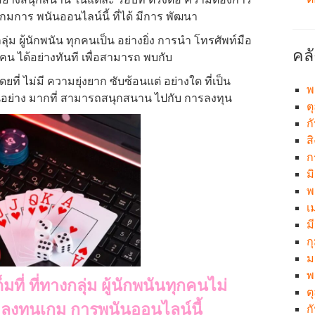
เกมการ พนันออนไลน์นี้ ที่ได้ มีการ พัฒนา
ุ่ม ผู้นักพนัน ทุกคนเป็น อย่างยิ่ง การนำ โทรศัพท์มือ
คลั
ุกคน ได้อย่างทันที เพื่อสามารถ พบกับ
ที่ ไม่มี ความยุ่งยาก ซับซ้อนแต่ อย่างใด ที่เป็น
พ
็นอย่าง มากที่ สามารถสนุกสนาน ไปกับ การลงทุน
ต
ก
ส
ก
ม
พ
เ
ม
ก
ม
พ
ที่ ที่ทางกลุ่ม ผู้นักพนันทุกคนไม่
ต
 ลงทุนเกม การพนันออนไลน์นี้
ก