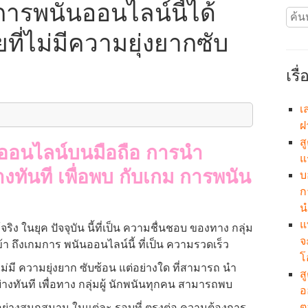
การพนันออนไลน์นี้ได้
ค้น
สำหร
ที่ไม่มีความยุ่งยากซับ
เรื
เ
ฝ
ส
ตออนไลน์บนมือถือ การนำ
แ
่างทันที เพื่อพบ กับเกม การพนัน
บ
ก
น
แ
ิง ในยุค ปัจจุบัน นี้ที่เป็น ความชื่นชอบ ของทาง กลุ่ม
จ
้า ถึงเกมการ พนันออนไลน์นี้ ที่เป็น ความรวดเร็ว
โ
ไม่มี ความยุ่งยาก ซับซ้อน แต่อย่างใด ที่สามารถ นำ
ส
้อย่างทันที เพื่อทาง กลุ่มผู้ นักพนันทุกคน สามารถพบ
อ
ต
 อย่างสนุกสนาน ในแต่ละ รอบที่ ตรงต่อ ความต้องการ