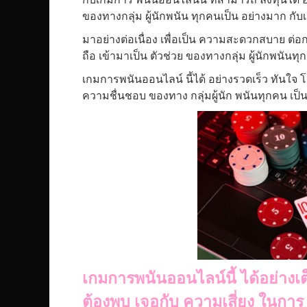
ของทางกลุ่ม ผู้นักพนัน ทุกคนเป็น อย่างมาก กับ
มาอย่างต่อเนื่อง เพื่อเป็น ความสะดวกสบาย ต่อกล
ถือ เข้ามาเป็น ตัวช่วย ของทางกลุ่ม ผู้นักพนันท
เกมการพนันออนไลน์ นี้ได้ อย่างรวดเร็ว ทันใจ โดย
ความชื่นชอบ ของทาง กลุ่มผู้นัก พนันทุกคน เป
เกมการพนันออนไลน์นี้ ได้อย่างเต็ม
ต้องพบ เจอกับ ความเสี่ยง ในการ