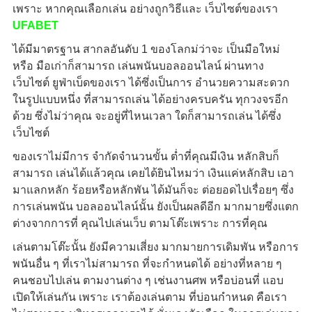
เพราะ หากคุณเลือกเล่น อย่างถูกวิธีและ เว็บไซต์ของเรา
UFABET
ได้มีมาตรฐาน สากลอันดับ 1 ของโลกม่ว่าจะ เป็นมือใหม่
หรือ มือเก่าก็สามารถ เล่นพนันบอลออนไลน์ ผ่านทาง
เว็บไซต์ ยูฟ่าเบ็ดของเรา ได้ซึ่งเป็นการ อำนวยความสะดวก
ในรูปแบบหนึ่ง ที่สามารถเล่น ได้อย่างครบครัน ทุกวงจรอีก
ด้วย ซึ่งไม่ว่าคุณ จะอยู่ที่ไหนเวลา ใดก็สามารถเล่น ได้ซึ่ง
เว็บไซต์
ของเราไม่มีการ จำกัดจำนวนขั้น ต่ำที่คุณมีเงิน หลักสิบก็
สามารถ เล่นได้แล้วคุณ เคยได้ยินไหมว่า เงินแค่หลักสิบ เอา
มาแลกหลัก ร้อยหรือหลักพัน ได้มันก็จะ ต่อยอดไปเรื่อยๆ ซึ่ง
การเล่นพนัน บอลออนไลน์นั้น ยังเป็นผลดีอีก มากมายซึ่งแตก
ต่างจากการที่ คุณไปเล่นเว็บ ตามโต๊ะเพราะ การที่คุณ
เล่นตามโต๊ะนั้น ยังมีความเสี่ยง มากมายการเดิมพัน หรือการ
พนันอื่น ๆ ที่เราไม่สามารถ ที่จะกำหนดได้ อย่างที่หลาย ๆ
คนชอบไปเล่น ตามงานต่าง ๆ เช่นงานศพ หรือบ่อนที่ แอบ
เปิดให้เล่นกัน เพราะ เราต้องเล่นตาม ที่บ่อนกำหนด คือเรา