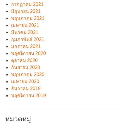
กรกฎาคม 2021
มิถุนายน 2021
พฤษภาคม 2021
เมษายน 2021
มีนาคม 2021
กุมภาพันธ์ 2021
มกราคม 2021
พฤศจิกายน 2020
ตุลาคม 2020
กันยายน 2020
พฤษภาคม 2020
เมษายน 2020
ธันวาคม 2019
พฤศจิกายน 2019
หมวดหมู่