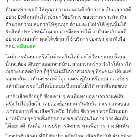
มันจะสร้างผลดี ให้คุณอย่างแน่ นอนซึ่งนับว่าจะ เป็นโอกาสดี
อย่าง ยิ่งที่คุณนั้นได้ เข้ามาใช้บริการ ของเราเพราะมัน กัน
อำนวยความ สะดวกให้คุณทุก ด้านและยังทำให้ คุณนั้นได้
รับสิทธิ ประโยชน์อีกมาก มายจึงทราบได้ ว่ามันจะเกิดผลดี
อย่างแน่นอนถ้า คุณได้เข้ามาใช้ บริการของเรา จากที่เมื่อ
ก่อน
พนันบอล
ไม่มีการพัฒนา หรือไม่มีเทคโนโลยี อะไรใหม่ๆแบบ นี้คุณ
นั้นจะต้อง เดินทางออกจากบ้าน
สามารถสร้าง กำไรให้เราได้
เพราะบอลต่อใคร ก็รู้ว่ามันมีโอกาส มาก ๆ ที่จะชนะ เพียงแค่
รอเท่านั้น ว่ามันจะชนะที่กี่ลูก แต่เรารู้กัน หรือเปล่าว่าจริง ๆ
แล้วมันอาจจะ ไม่ได้เป็นแบบ นี้เสมอไปก็ได้
หากทีมต่อชนะ
เรายังเสียครึ่งอยู่ดี ซึ่งหลาย ๆ คนที่แทงบอล บอกว่าแค่เสีย
ครึ่ง ไม่ได้เสียเต็ม เลยต้องย้อนถาม กันสักนิดว่าเรา แทงบอล
เราต้องการที่ จะเสียครึ่งหรือ ได้เต็ม ซึ่งราคา พวกนี้มันออก
มาเหมือน ๆ
ช่วยเพิ่มศักยภาพ ของเงินทุนในการ วางเดิมพัน
ได้อย่างดี นั่นคือ การบริหารจัดการ ทุนเพื่อการ วางเดิมพัน
โดยปกติแล้วคนที่มีนิสัย ประหยัดมักจะเลือกที่จะใช้ จ่ายอย่าง