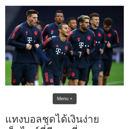
Skip
to
content
Menu +
แทงบอลชุดได้เงินง่าย