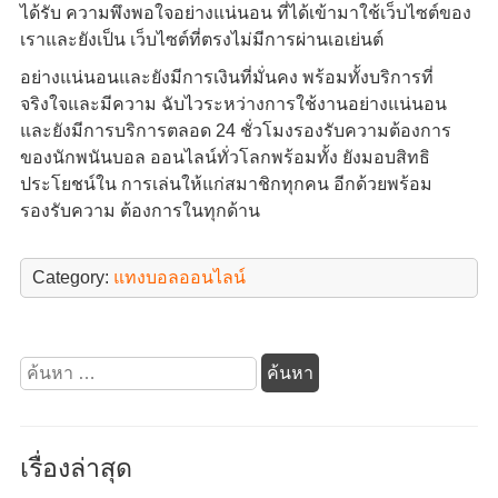
ได้รับ ความพึงพอใจอย่างแน่นอน ที่ได้เข้ามาใช้เว็บไซต์ของ
เราและยังเป็น เว็บไซต์ที่ตรงไม่มีการผ่านเอเย่นต์
อย่างแน่นอนและยังมีการเงินที่มั่นคง พร้อมทั้งบริการที่
จริงใจและมีความ ฉับไวระหว่างการใช้งานอย่างแน่นอน
และยังมีการบริการตลอด 24 ชั่วโมงรองรับความต้องการ
ของนักพนันบอล ออนไลน์ทั่วโลกพร้อมทั้ง ยังมอบสิทธิ
ประโยชน์ใน การเล่นให้แก่สมาชิกทุกคน อีกด้วยพร้อม
รองรับความ ต้องการในทุกด้าน
Category:
แทงบอลออนไลน์
ค้นหา
สำหรับ:
เรื่องล่าสุด